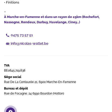
• Finitions
–
À Marche-en-Famenne et dans un rayon de 25km (Rochefort,
Nassogne, Rendeux, Durbuy, Havelange, Ciney…)
0475 73 57 51
info@nicolas-watlet.be
TVA
BE0845.719.838
Siège social
Rue De La Centaurée 21, 6900 Marche-En-Famenne
Bureau et dépôt
Rue de Focagne, 24 6990 Bourdon (Hotton)