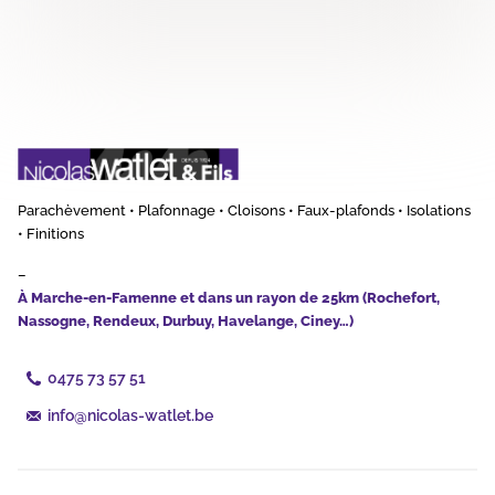
Parachèvement • Plafonnage • Cloisons • Faux-plafonds • Isolations
• Finitions
–
À Marche-en-Famenne et dans un rayon de 25km (Rochefort,
Nassogne, Rendeux, Durbuy, Havelange, Ciney…)
0475 73 57 51
info@nicolas-watlet.be